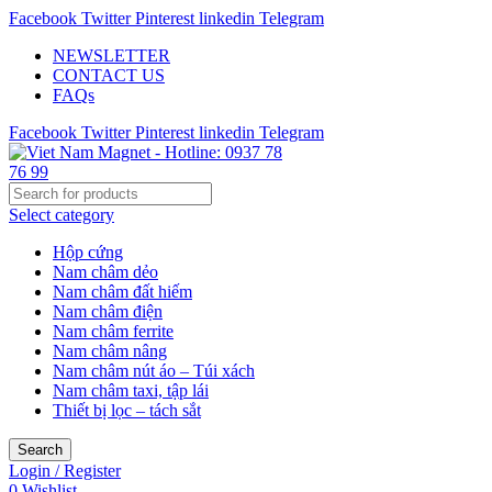
Facebook
Twitter
Pinterest
linkedin
Telegram
NEWSLETTER
CONTACT US
FAQs
Facebook
Twitter
Pinterest
linkedin
Telegram
Select category
Hộp cứng
Nam châm dẻo
Nam châm đất hiếm
Nam châm điện
Nam châm ferrite
Nam châm nâng
Nam châm nút áo – Túi xách
Nam châm taxi, tập lái
Thiết bị lọc – tách sắt
Search
Login / Register
0
Wishlist