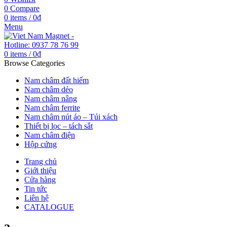
0
Compare
0
items
/
0
₫
Menu
0
items
/
0
₫
Browse Categories
Nam châm đất hiếm
Nam châm dẻo
Nam châm nâng
Nam châm ferrite
Nam châm nút áo – Túi xách
Thiết bị lọc – tách sắt
Nam châm điện
Hộp cứng
Trang chủ
Giới thiệu
Cửa hàng
Tin tức
Liên hệ
CATALOGUE