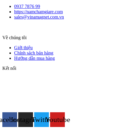
0937 7876 99
https://namchamgiare.com
sales@vinamagnet.com.vn
Về chúng tôi
Giới thiệu
Chính sách bán hàng
Hướng dẫn mua hàng
Kết nối
acebook
Instagram
Twitter
Youtube