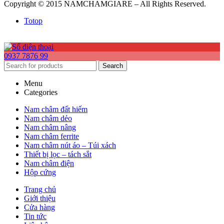
Copyright © 2015 NAMCHAMGIARE – All Rights Reserved.
Totop
0937 7876 99
Search
Menu
Categories
Nam châm đất hiếm
Nam châm dẻo
Nam châm nâng
Nam châm ferrite
Nam châm nút áo – Túi xách
Thiết bị lọc – tách sắt
Nam châm điện
Hộp cứng
Trang chủ
Giới thiệu
Cửa hàng
Tin tức