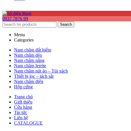
0937 7876 99
Search
Menu
Categories
Nam châm đất hiếm
Nam châm dẻo
Nam châm nâng
Nam châm ferrite
Nam châm nút áo – Túi xách
Thiết bị lọc – tách sắt
Nam châm điện
Hộp cứng
Trang chủ
Giới thiệu
Cửa hàng
Tin tức
Liên hệ
CATALOGUE