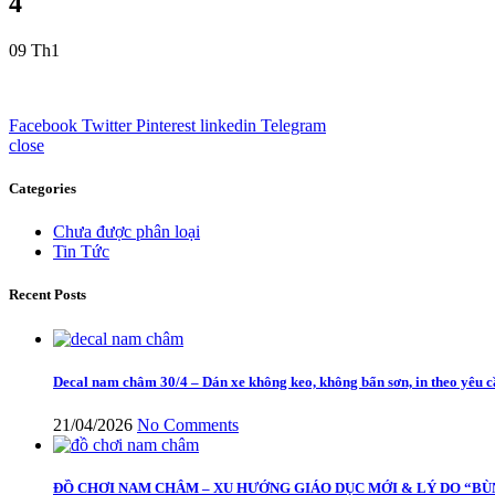
4
09
Th1
Facebook
Twitter
Pinterest
linkedin
Telegram
close
Categories
Chưa được phân loại
Tin Tức
Recent Posts
Decal nam châm 30/4 – Dán xe không keo, không bẩn sơn, in theo yêu 
21/04/2026
No Comments
ĐỒ CHƠI NAM CHÂM – XU HƯỚNG GIÁO DỤC MỚI & LÝ DO “BÙ