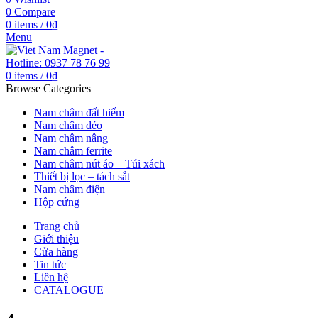
0
Compare
0
items
/
0
₫
Menu
0
items
/
0
₫
Browse Categories
Nam châm đất hiếm
Nam châm dẻo
Nam châm nâng
Nam châm ferrite
Nam châm nút áo – Túi xách
Thiết bị lọc – tách sắt
Nam châm điện
Hộp cứng
Trang chủ
Giới thiệu
Cửa hàng
Tin tức
Liên hệ
CATALOGUE