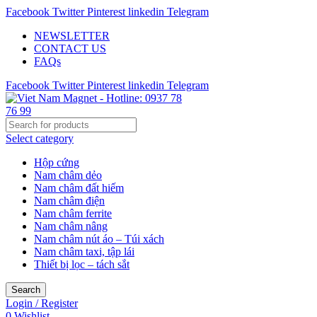
Facebook
Twitter
Pinterest
linkedin
Telegram
NEWSLETTER
CONTACT US
FAQs
Facebook
Twitter
Pinterest
linkedin
Telegram
Select category
Hộp cứng
Nam châm dẻo
Nam châm đất hiếm
Nam châm điện
Nam châm ferrite
Nam châm nâng
Nam châm nút áo – Túi xách
Nam châm taxi, tập lái
Thiết bị lọc – tách sắt
Search
Login / Register
0
Wishlist