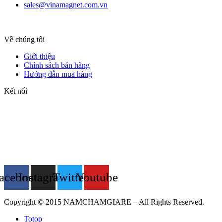
sales@vinamagnet.com.vn
Về chúng tôi
Giới thiệu
Chính sách bán hàng
Hướng dẫn mua hàng
Kết nối
acebook
Instagram
Twitter
Youtube
Copyright © 2015 NAMCHAMGIARE – All Rights Reserved.
Totop