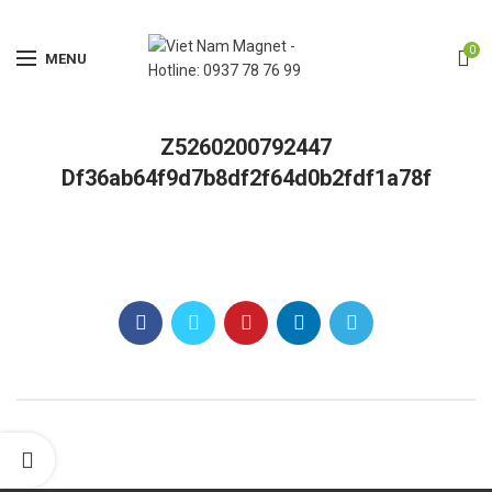
0
MENU
Z5260200792447
Df36ab64f9d7b8df2f64d0b2fdf1a78f