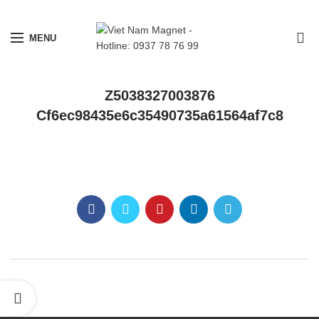
0
MENU
Z5038327003876
Cf6ec98435e6c35490735a61564af7c8