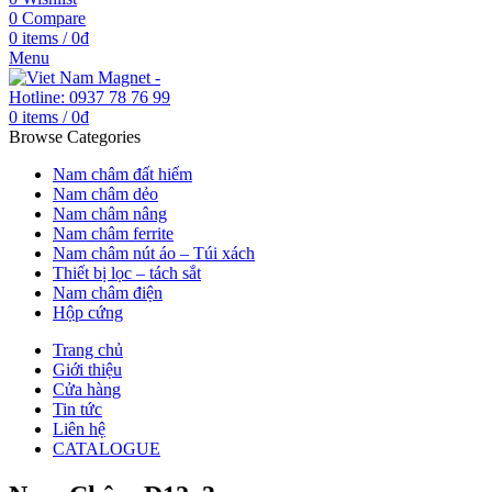
0
Compare
0
items
/
0
₫
Menu
0
items
/
0
₫
Browse Categories
Nam châm đất hiếm
Nam châm dẻo
Nam châm nâng
Nam châm ferrite
Nam châm nút áo – Túi xách
Thiết bị lọc – tách sắt
Nam châm điện
Hộp cứng
Trang chủ
Giới thiệu
Cửa hàng
Tin tức
Liên hệ
CATALOGUE