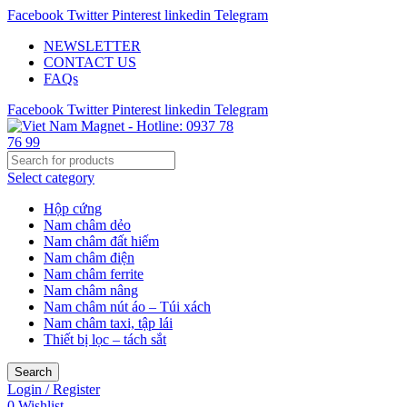
Facebook
Twitter
Pinterest
linkedin
Telegram
NEWSLETTER
CONTACT US
FAQs
Facebook
Twitter
Pinterest
linkedin
Telegram
Select category
Hộp cứng
Nam châm dẻo
Nam châm đất hiếm
Nam châm điện
Nam châm ferrite
Nam châm nâng
Nam châm nút áo – Túi xách
Nam châm taxi, tập lái
Thiết bị lọc – tách sắt
Search
Login / Register
0
Wishlist