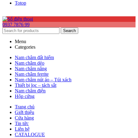
Totop
0937 7876 99
Search
Menu
Categories
Nam châm đất hiếm
Nam châm dẻo
Nam châm nâng
Nam châm ferrite
Nam châm nút áo – Túi xách
Thiết bị lọc – tách sắt
Nam châm điện
Hộp cứng
Trang chủ
Giới thiệu
Cửa hàng
Tin tức
Liên hệ
CATALOGUE