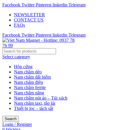
Facebook
Twitter
Pinterest
linkedin
Telegram
NEWSLETTER
CONTACT US
FAQs
Facebook
Twitter
Pinterest
linkedin
Telegram
Select category
Hộp cứng
Nam châm dẻo
Nam châm đất hiếm
Nam châm điện
Nam châm ferrite
Nam châm nâng
Nam châm nút áo – Túi xách
Nam châm taxi, tập lái
Thiết bị lọc – tách sắt
Search
Login / Register
0
Wishlist