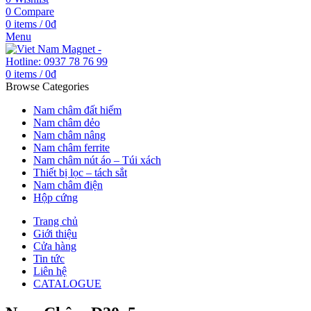
0
Compare
0
items
/
0
₫
Menu
0
items
/
0
₫
Browse Categories
Nam châm đất hiếm
Nam châm dẻo
Nam châm nâng
Nam châm ferrite
Nam châm nút áo – Túi xách
Thiết bị lọc – tách sắt
Nam châm điện
Hộp cứng
Trang chủ
Giới thiệu
Cửa hàng
Tin tức
Liên hệ
CATALOGUE