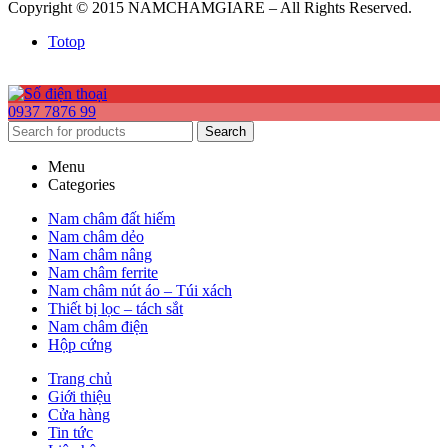
Copyright © 2015 NAMCHAMGIARE – All Rights Reserved.
Totop
0937 7876 99
Search
Menu
Categories
Nam châm đất hiếm
Nam châm dẻo
Nam châm nâng
Nam châm ferrite
Nam châm nút áo – Túi xách
Thiết bị lọc – tách sắt
Nam châm điện
Hộp cứng
Trang chủ
Giới thiệu
Cửa hàng
Tin tức