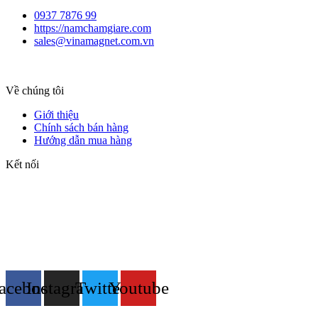
0937 7876 99
https://namchamgiare.com
sales@vinamagnet.com.vn
Về chúng tôi
Giới thiệu
Chính sách bán hàng
Hướng dẫn mua hàng
Kết nối
acebook
Instagram
Twitter
Youtube