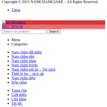
Copyright © 2015 NAMCHAMGIARE – All Rights Reserved.
Totop
0937 7876 99
Search
Menu
Categories
Nam châm đất hiếm
Nam châm dẻo
Nam châm nâng
Nam châm ferrite
Nam châm nút áo – Túi xách
Thiết bị lọc – tách sắt
Nam châm điện
Hộp cứng
Trang chủ
Giới thiệu
Cửa hàng
Tin tức