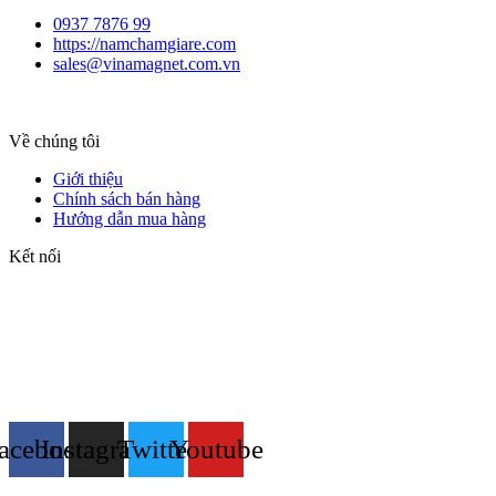
0937 7876 99
https://namchamgiare.com
sales@vinamagnet.com.vn
Về chúng tôi
Giới thiệu
Chính sách bán hàng
Hướng dẫn mua hàng
Kết nối
acebook
Instagram
Twitter
Youtube