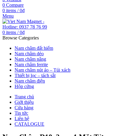
0
Compare
0
items
/
0
₫
Menu
0
items
/
0
₫
Browse Categories
Nam châm đất hiếm
Nam châm dẻo
Nam châm nâng
Nam châm ferrite
Nam châm nút áo – Túi xách
Thiết bị lọc – tách sắt
Nam châm điện
Hộp cứng
Trang chủ
Giới thiệu
Cửa hàng
Tin tức
Liên hệ
CATALOGUE