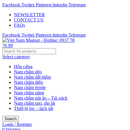
Facebook
Twitter
Pinterest
linkedin
Telegram
NEWSLETTER
CONTACT US
FAQs
Facebook
Twitter
Pinterest
linkedin
Telegram
Select category
Hộp cứng
Nam châm dẻo
Nam châm đất hiếm
Nam châm điện
Nam châm ferrite
Nam châm nâng
Nam châm nút áo – Túi xách
Nam châm taxi, tập lái
Thiết bị lọc – tách sắt
Search
Login / Register
0
Wishlist