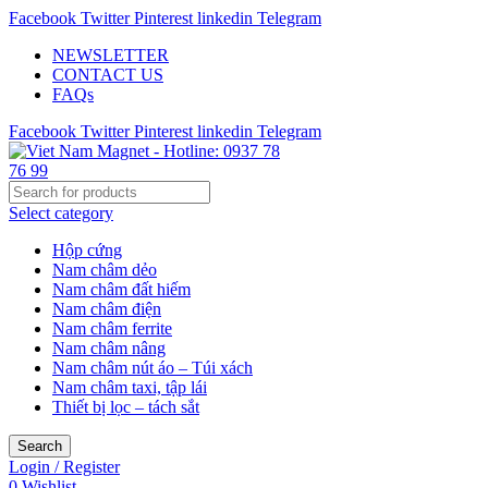
Facebook
Twitter
Pinterest
linkedin
Telegram
NEWSLETTER
CONTACT US
FAQs
Facebook
Twitter
Pinterest
linkedin
Telegram
Select category
Hộp cứng
Nam châm dẻo
Nam châm đất hiếm
Nam châm điện
Nam châm ferrite
Nam châm nâng
Nam châm nút áo – Túi xách
Nam châm taxi, tập lái
Thiết bị lọc – tách sắt
Search
Login / Register
0
Wishlist