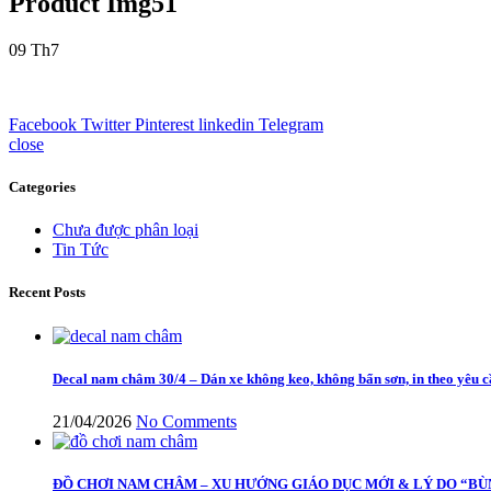
Product Img51
09
Th7
Facebook
Twitter
Pinterest
linkedin
Telegram
close
Categories
Chưa được phân loại
Tin Tức
Recent Posts
Decal nam châm 30/4 – Dán xe không keo, không bẩn sơn, in theo yêu 
21/04/2026
No Comments
ĐỒ CHƠI NAM CHÂM – XU HƯỚNG GIÁO DỤC MỚI & LÝ DO “BÙ