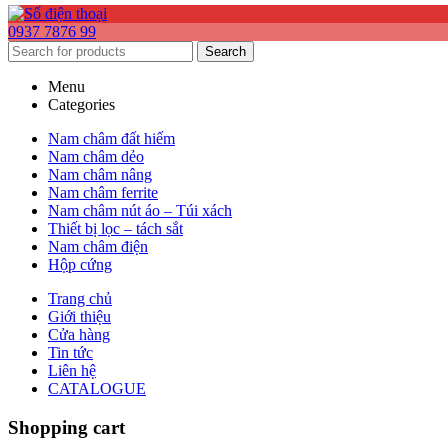
0937 7876 99
Search
Menu
Categories
Nam châm đất hiếm
Nam châm dẻo
Nam châm nâng
Nam châm ferrite
Nam châm nút áo – Túi xách
Thiết bị lọc – tách sắt
Nam châm điện
Hộp cứng
Trang chủ
Giới thiệu
Cửa hàng
Tin tức
Liên hệ
CATALOGUE
Shopping cart