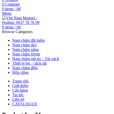
0
Compare
0
items
/
0
₫
Menu
0
items
/
0
₫
Browse Categories
Nam châm đất hiếm
Nam châm dẻo
Nam châm nâng
Nam châm ferrite
Nam châm nút áo – Túi xách
Thiết bị lọc – tách sắt
Nam châm điện
Hộp cứng
Trang chủ
Giới thiệu
Cửa hàng
Tin tức
Liên hệ
CATALOGUE