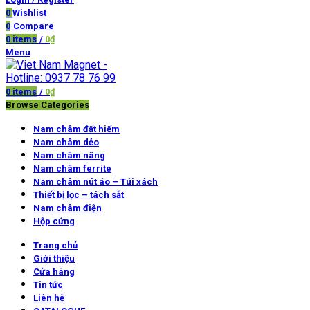
0
Wishlist
0
Compare
0
items
/
0
₫
Menu
0
items
/
0
₫
Browse Categories
Nam châm đất hiếm
Nam châm dẻo
Nam châm nâng
Nam châm ferrite
Nam châm nút áo – Túi xách
Thiết bị lọc – tách sắt
Nam châm điện
Hộp cứng
Trang chủ
Giới thiệu
Cửa hàng
Tin tức
Liên hệ