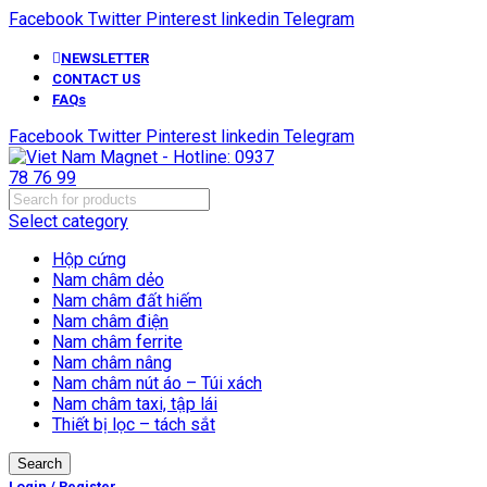
Facebook
Twitter
Pinterest
linkedin
Telegram
NEWSLETTER
CONTACT US
FAQs
Facebook
Twitter
Pinterest
linkedin
Telegram
Select category
Hộp cứng
Nam châm dẻo
Nam châm đất hiếm
Nam châm điện
Nam châm ferrite
Nam châm nâng
Nam châm nút áo – Túi xách
Nam châm taxi, tập lái
Thiết bị lọc – tách sắt
Search
Login / Register