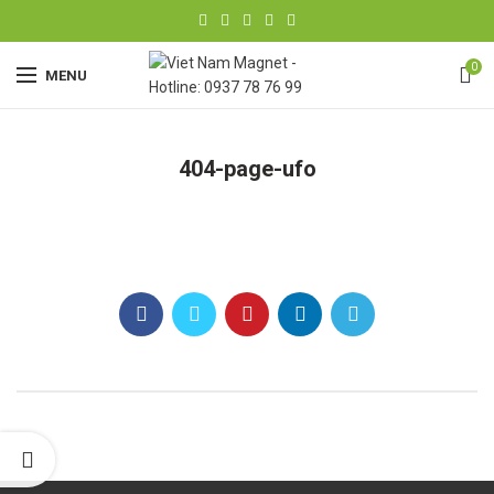
0
MENU
404-page-ufo