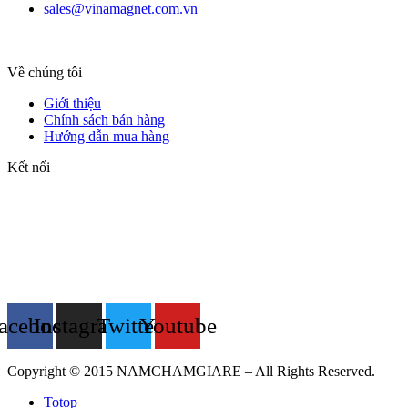
sales@vinamagnet.com.vn
Về chúng tôi
Giới thiệu
Chính sách bán hàng
Hướng dẫn mua hàng
Kết nối
acebook
Instagram
Twitter
Youtube
Copyright © 2015 NAMCHAMGIARE – All Rights Reserved.
Totop