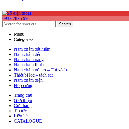
0937 7876 99
Search
Menu
Categories
Nam châm đất hiếm
Nam châm dẻo
Nam châm nâng
Nam châm ferrite
Nam châm nút áo – Túi xách
Thiết bị lọc – tách sắt
Nam châm điện
Hộp cứng
Trang chủ
Giới thiệu
Cửa hàng
Tin tức
Liên hệ
CATALOGUE