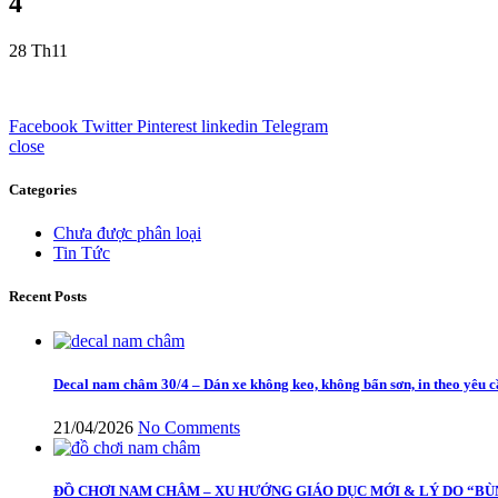
4
28
Th11
Facebook
Twitter
Pinterest
linkedin
Telegram
close
Categories
Chưa được phân loại
Tin Tức
Recent Posts
Decal nam châm 30/4 – Dán xe không keo, không bẩn sơn, in theo yêu 
21/04/2026
No Comments
ĐỒ CHƠI NAM CHÂM – XU HƯỚNG GIÁO DỤC MỚI & LÝ DO “BÙ