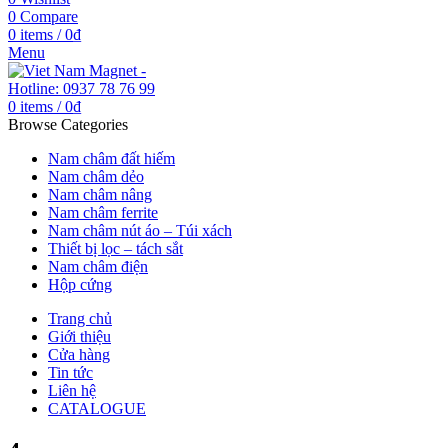
0
Compare
0
items
/
0
₫
Menu
0
items
/
0
₫
Browse Categories
Nam châm đất hiếm
Nam châm dẻo
Nam châm nâng
Nam châm ferrite
Nam châm nút áo – Túi xách
Thiết bị lọc – tách sắt
Nam châm điện
Hộp cứng
Trang chủ
Giới thiệu
Cửa hàng
Tin tức
Liên hệ
CATALOGUE