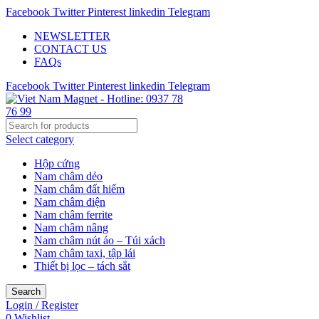
Facebook
Twitter
Pinterest
linkedin
Telegram
NEWSLETTER
CONTACT US
FAQs
Facebook
Twitter
Pinterest
linkedin
Telegram
Select category
Hộp cứng
Nam châm dẻo
Nam châm đất hiếm
Nam châm điện
Nam châm ferrite
Nam châm nâng
Nam châm nút áo – Túi xách
Nam châm taxi, tập lái
Thiết bị lọc – tách sắt
Search
Login / Register
0
Wishlist