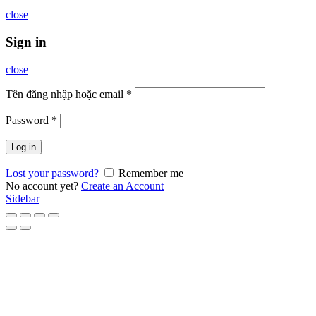
close
Sign in
close
Tên đăng nhập hoặc email
*
Password
*
Log in
Lost your password?
Remember me
No account yet?
Create an Account
Sidebar