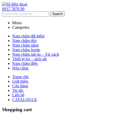
0937 7876 99
Search
Menu
Categories
Nam châm đất hiếm
Nam châm dẻo
Nam châm nâng
Nam châm ferrite
Nam châm nút áo – Túi xách
Thiết bị lọc – tách sắt
Nam châm điện
Hộp cứng
Trang chủ
Giới thiệu
Cửa hàng
Tin tức
Liên hệ
CATALOGUE
Shopping cart