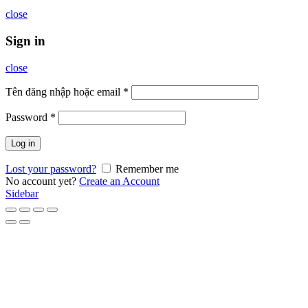
close
Sign in
close
Tên đăng nhập hoặc email
*
Password
*
Log in
Lost your password?
Remember me
No account yet?
Create an Account
Sidebar