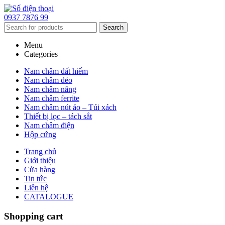
0937 7876 99
Search
Menu
Categories
Nam châm đất hiếm
Nam châm dẻo
Nam châm nâng
Nam châm ferrite
Nam châm nút áo – Túi xách
Thiết bị lọc – tách sắt
Nam châm điện
Hộp cứng
Trang chủ
Giới thiệu
Cửa hàng
Tin tức
Liên hệ
CATALOGUE
Shopping cart