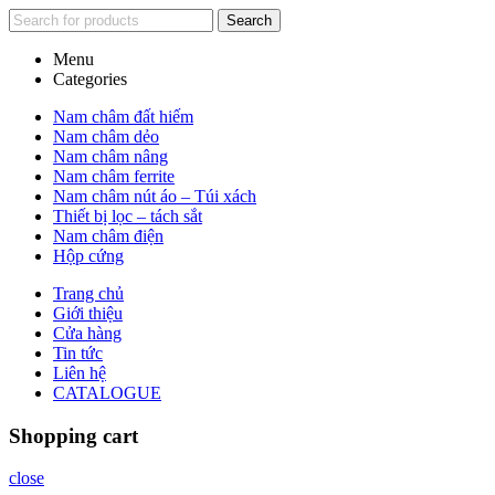
Search
Menu
Categories
Nam châm đất hiếm
Nam châm dẻo
Nam châm nâng
Nam châm ferrite
Nam châm nút áo – Túi xách
Thiết bị lọc – tách sắt
Nam châm điện
Hộp cứng
Trang chủ
Giới thiệu
Cửa hàng
Tin tức
Liên hệ
CATALOGUE
Shopping cart
close