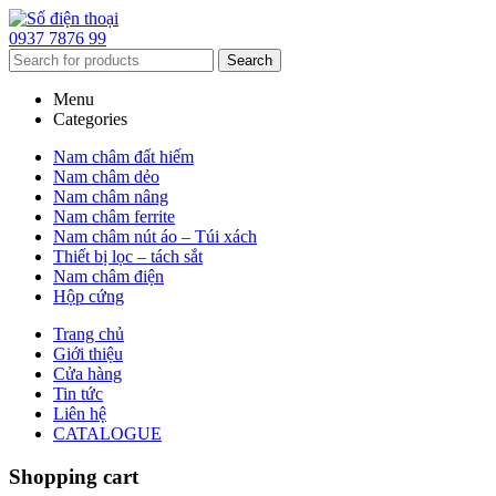
0937 7876 99
Search
Menu
Categories
Nam châm đất hiếm
Nam châm dẻo
Nam châm nâng
Nam châm ferrite
Nam châm nút áo – Túi xách
Thiết bị lọc – tách sắt
Nam châm điện
Hộp cứng
Trang chủ
Giới thiệu
Cửa hàng
Tin tức
Liên hệ
CATALOGUE
Shopping cart