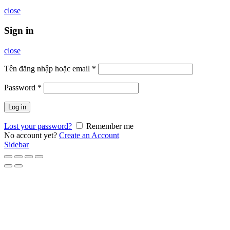
close
Sign in
close
Tên đăng nhập hoặc email
*
Password
*
Log in
Lost your password?
Remember me
No account yet?
Create an Account
Sidebar