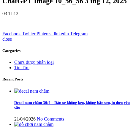
ChatGPT Image 10_56_56 3 thg 12, 2025
03
Th12
Facebook
Twitter
Pinterest
linkedin
Telegram
close
Categories
Chưa được phân loại
Tin Tức
Recent Posts
Decal nam châm 30/4 – Dán xe không keo, không bẩn sơn, in theo yêu
cầu
21/04/2026
No Comments