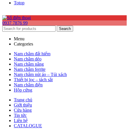
Totop
0937 7876 99
Search
Menu
Categories
Nam châm đất hiếm
Nam châm dẻo
Nam châm nâng
Nam châm ferrite
Nam châm nút áo – Túi xách
Thiết bị lọc – tách sắt
Nam châm điện
Hộp cứng
Trang chủ
Giới thiệu
Cửa hàng
Tin tức
Liên hệ
CATALOGUE