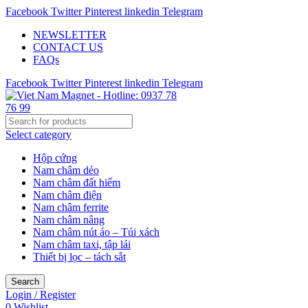
Facebook
Twitter
Pinterest
linkedin
Telegram
NEWSLETTER
CONTACT US
FAQs
Facebook
Twitter
Pinterest
linkedin
Telegram
Select category
Hộp cứng
Nam châm dẻo
Nam châm đất hiếm
Nam châm điện
Nam châm ferrite
Nam châm nâng
Nam châm nút áo – Túi xách
Nam châm taxi, tập lái
Thiết bị lọc – tách sắt
Search
Login / Register
0
Wishlist