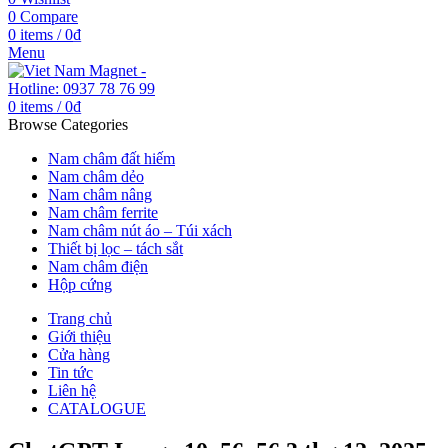
0
Compare
0
items
/
0
₫
Menu
0
items
/
0
₫
Browse Categories
Nam châm đất hiếm
Nam châm dẻo
Nam châm nâng
Nam châm ferrite
Nam châm nút áo – Túi xách
Thiết bị lọc – tách sắt
Nam châm điện
Hộp cứng
Trang chủ
Giới thiệu
Cửa hàng
Tin tức
Liên hệ
CATALOGUE