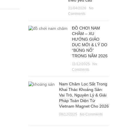
theo yêu cầu
21/04/2026
No
Comments
ĐỒ CHƠI NAM
CHÂM – XU
HƯỚNG GIÁO
DỤC MỚI & LÝ DO
“BÙNG NỔ”
TRONG NĂM 2026
11/12/2025
No
Comments
Nam Châm Lọc Sắt Trong
Khai Thác Khoáng Sản:
Vai Trò, Nguyên Lý & Giải
Pháp Toàn Diện Từ
Vietnam Magnet Cho 2026
08/12/2025
No Comments