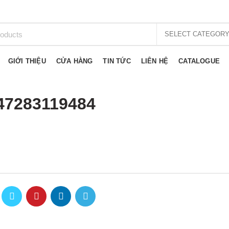
SELECT CATEGOR
GIỚI THIỆU
CỬA HÀNG
TIN TỨC
LIÊN HỆ
CATALOGUE
47283119484