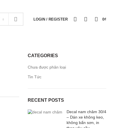
NEWSLETTER
CONTACT US
FAQS
0
0
0
Y
LOGIN / REGISTER
0
₫
CATEGORIES
Chưa được phân loại
Tin Tức
RECENT POSTS
Decal nam châm 30/4
– Dán xe không keo,
không bẩn sơn, in