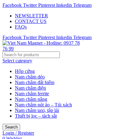
Facebook
Twitter
Pinterest
linkedin
Telegram
NEWSLETTER
CONTACT US
FAQs
Facebook
Twitter
Pinterest
linkedin
Telegram
Select category
Hộp cứng
Nam châm dẻo
Nam châm đất hiếm
Nam châm điện
Nam châm ferrite
Nam châm nâng
Nam châm nút áo – Túi xách
Nam châm taxi, tập lái
Thiết bị lọc – tách sắt
Search
Login / Register
0
Wishlist