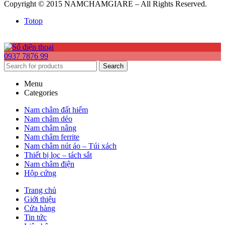
Copyright © 2015 NAMCHAMGIARE – All Rights Reserved.
Totop
0937 7876 99
Search
Menu
Categories
Nam châm đất hiếm
Nam châm dẻo
Nam châm nâng
Nam châm ferrite
Nam châm nút áo – Túi xách
Thiết bị lọc – tách sắt
Nam châm điện
Hộp cứng
Trang chủ
Giới thiệu
Cửa hàng
Tin tức