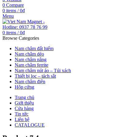
0
Compare
0
items
/
0
₫
Menu
0
items
/
0
₫
Browse Categories
Nam châm đất hiếm
Nam châm dẻo
Nam châm nâng
Nam châm ferrite
Nam châm nút áo – Túi xách
Thiết bị lọc – tách sắt
Nam châm điện
Hộp cứng
Trang chủ
Giới thiệu
Cửa hàng
Tin tức
Liên hệ
CATALOGUE