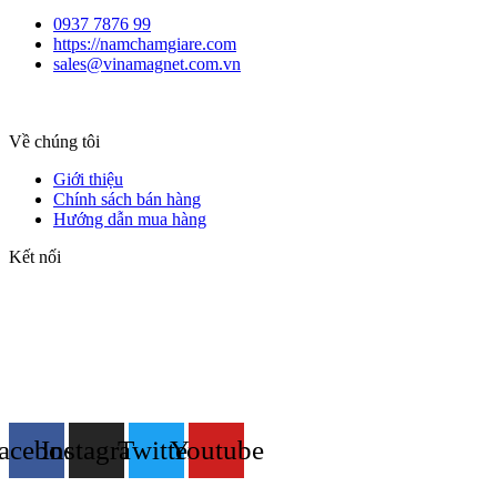
0937 7876 99
https://namchamgiare.com
sales@vinamagnet.com.vn
Về chúng tôi
Giới thiệu
Chính sách bán hàng
Hướng dẫn mua hàng
Kết nối
acebook
Instagram
Twitter
Youtube