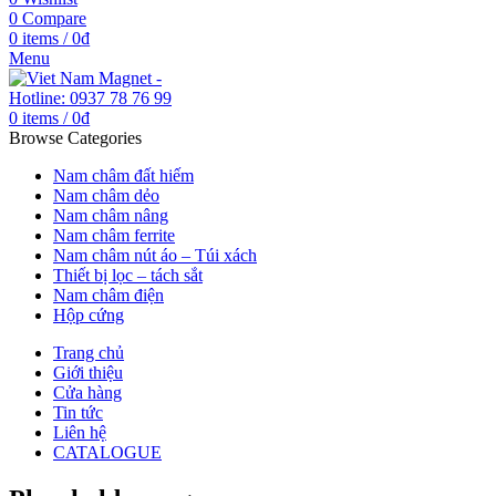
0
Compare
0
items
/
0
₫
Menu
0
items
/
0
₫
Browse Categories
Nam châm đất hiếm
Nam châm dẻo
Nam châm nâng
Nam châm ferrite
Nam châm nút áo – Túi xách
Thiết bị lọc – tách sắt
Nam châm điện
Hộp cứng
Trang chủ
Giới thiệu
Cửa hàng
Tin tức
Liên hệ
CATALOGUE