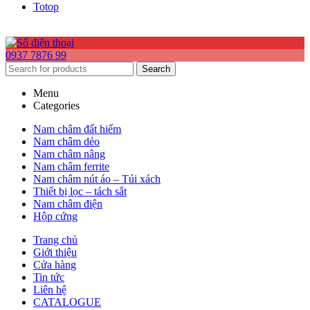
Totop
0937 7876 99
Search
Menu
Categories
Nam châm đất hiếm
Nam châm dẻo
Nam châm nâng
Nam châm ferrite
Nam châm nút áo – Túi xách
Thiết bị lọc – tách sắt
Nam châm điện
Hộp cứng
Trang chủ
Giới thiệu
Cửa hàng
Tin tức
Liên hệ
CATALOGUE