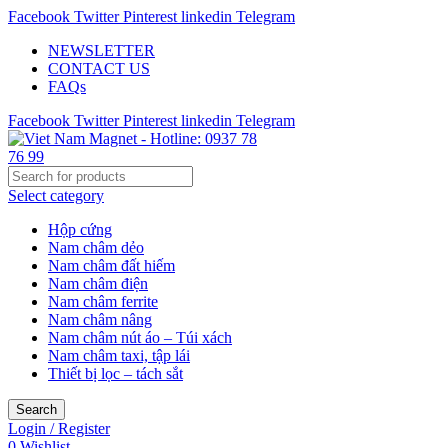
Facebook
Twitter
Pinterest
linkedin
Telegram
NEWSLETTER
CONTACT US
FAQs
Facebook
Twitter
Pinterest
linkedin
Telegram
Select category
Hộp cứng
Nam châm dẻo
Nam châm đất hiếm
Nam châm điện
Nam châm ferrite
Nam châm nâng
Nam châm nút áo – Túi xách
Nam châm taxi, tập lái
Thiết bị lọc – tách sắt
Search
Login / Register
0
Wishlist