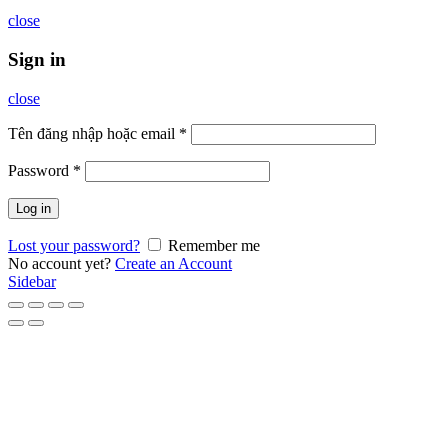
close
Sign in
close
Tên đăng nhập hoặc email
*
Password
*
Log in
Lost your password?
Remember me
No account yet?
Create an Account
Sidebar