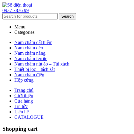
0937 7876 99
Search
Menu
Categories
Nam châm đất hiếm
Nam châm dẻo
Nam châm nâng
Nam châm ferrite
Nam châm nút áo – Túi xách
Thiết bị lọc – tách sắt
Nam châm điện
Hộp cứng
Trang chủ
Giới thiệu
Cửa hàng
Tin tức
Liên hệ
CATALOGUE
Shopping cart