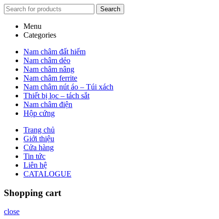
Search
Menu
Categories
Nam châm đất hiếm
Nam châm dẻo
Nam châm nâng
Nam châm ferrite
Nam châm nút áo – Túi xách
Thiết bị lọc – tách sắt
Nam châm điện
Hộp cứng
Trang chủ
Giới thiệu
Cửa hàng
Tin tức
Liên hệ
CATALOGUE
Shopping cart
close