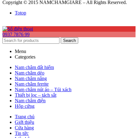
Copyright © 2015 NAMCHAMGIARE – All Rights Reserved.
Totop
0937 7876 99
Search
Menu
Categories
Nam châm đất hiếm
Nam châm dẻo
Nam châm nâng
Nam châm ferrite
Nam châm nút áo – Túi xách
Thiết bị lọc – tách sắt
Nam châm điện
Hộp cứng
Trang chủ
Giới thiệu
Cửa hàng
Tin tức