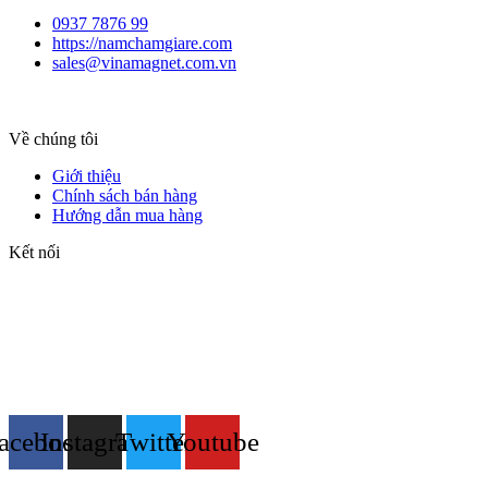
0937 7876 99
https://namchamgiare.com
sales@vinamagnet.com.vn
Về chúng tôi
Giới thiệu
Chính sách bán hàng
Hướng dẫn mua hàng
Kết nối
acebook
Instagram
Twitter
Youtube