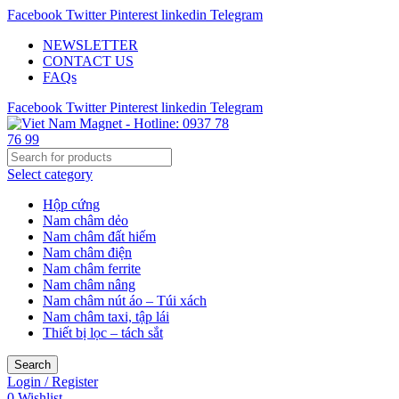
Facebook
Twitter
Pinterest
linkedin
Telegram
NEWSLETTER
CONTACT US
FAQs
Facebook
Twitter
Pinterest
linkedin
Telegram
Select category
Hộp cứng
Nam châm dẻo
Nam châm đất hiếm
Nam châm điện
Nam châm ferrite
Nam châm nâng
Nam châm nút áo – Túi xách
Nam châm taxi, tập lái
Thiết bị lọc – tách sắt
Search
Login / Register
0
Wishlist