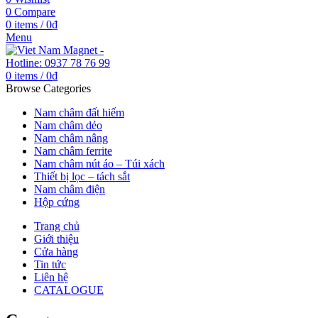
0
Compare
0
items
/
0
₫
Menu
0
items
/
0
₫
Browse Categories
Nam châm đất hiếm
Nam châm dẻo
Nam châm nâng
Nam châm ferrite
Nam châm nút áo – Túi xách
Thiết bị lọc – tách sắt
Nam châm điện
Hộp cứng
Trang chủ
Giới thiệu
Cửa hàng
Tin tức
Liên hệ
CATALOGUE