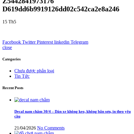
Z5442841973176
D619dd6b9919126dd02c542ca2e8a246
15
Th5
Facebook
Twitter
Pinterest
linkedin
Telegram
close
Categories
Chưa được phân loại
Tin Tức
Recent Posts
Decal nam châm 30/4 – Dán xe không keo, không bẩn sơn, in theo yêu
cầu
21/04/2026
No Comments